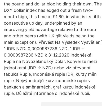
the pound and dollar bloc holding their own. The
DXY dollar index has edged out a fresh two-
month high, this time at 91.60, in what is its fifth
consecutive up day, underpinned by an
improving yield advantage relative to the euro
and other peers (with UK gilt yields being the
main exception). Převést Na Výsledek Vysvětlení
1 IDR: NZD: 0,0000987236 NZD: 1 IDR =
0,0000987236 NZD k 31.12.2020 Indonéská
Rupie na Novozélandský Dolar. Konverze mezi
jednotkami (IDR → NZD) nebo viz převodní
tabulka Rupie, Indonéská rupie IDR, kurzy měn
rupie. Nejvýhodnější kurz indonéské rupie v
bankách a směnárnách, graf kurzu indonéské
rupie. Důležité informace o indonéské rupii.