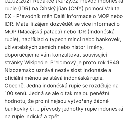
02.02.2021 Redakce (Kurzy.cz Převod Indonéská
rupie (IDR) na Čínský jüan (CNY) pomocí Valuta
EX - Převodník měn Další informace o MOP nebo
IDR. Máte-li zájem dozvědět se více informací o
MOP (Macajská pataca) nebo IDR (Indonéská
rupie), například o typech mincí nebo bankovek,
uživatelských zemích nebo historii měny,
doporučujeme vám konzultovat související
stránky Wikipedie. Přelomový je proto rok 1949.
Nizozemsko uznává nezávislost Indonésie a
oficiální měnou se stává indonéská rupie.
Obecně. Jedna indonéská rupie se rozděluje na
100 senů. Jedná se ale o tak malou peněžní
hodnotu, že pro ni nejsou vytvořeny žádné
bankovky či … převody jednotky rupie indoneská
na rupie indická a zpět.