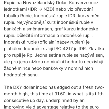
Rupie na Novozélandský Dolar. Konverze mezi
jednotkami (IDR → NZD) nebo viz převodní
tabulka Rupie, Indonéská rupie IDR, kurzy měn
rupie. Nejvýhodnější kurz indonéské rupie v
bankách a směnárnách, graf kurzu indonéské
rupie. Důležité informace o indonéské rupii.
Indonéská rupie (oficiální název rupiah) je
platidlem Indonésie. Její ISO 4217 je IDR. Zkratka
pro rupii je Rp. Jedna setina rupie se nazývá sen,
ale pro jeho nízkou nominální hodnotu neexistují
žádné mince nebo bankovky v nominálních
hodnotách senu.
The DXY dollar index has edged out a fresh two-
month high, this time at 91.60, in what is its fifth
consecutive up day, underpinned by an
improving yield advantage relative to the euro