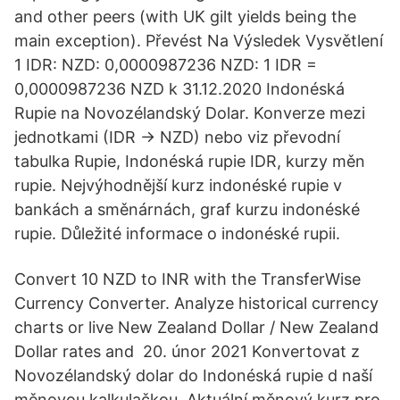
and other peers (with UK gilt yields being the
main exception). Převést Na Výsledek Vysvětlení
1 IDR: NZD: 0,0000987236 NZD: 1 IDR =
0,0000987236 NZD k 31.12.2020 Indonéská
Rupie na Novozélandský Dolar. Konverze mezi
jednotkami (IDR → NZD) nebo viz převodní
tabulka Rupie, Indonéská rupie IDR, kurzy měn
rupie. Nejvýhodnější kurz indonéské rupie v
bankách a směnárnách, graf kurzu indonéské
rupie. Důležité informace o indonéské rupii.
Convert 10 NZD to INR with the TransferWise
Currency Converter. Analyze historical currency
charts or live New Zealand Dollar / New Zealand
Dollar rates and 20. únor 2021 Konvertovat z
Novozélandský dolar do Indonéská rupie d naší
měnovou kalkulačkou. Aktuální měnový kurz pro