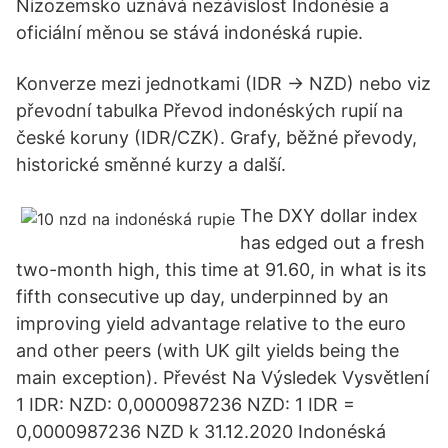
Nizozemsko uznává nezávislost Indonésie a
oficiální měnou se stává indonéská rupie.
Konverze mezi jednotkami (IDR → NZD) nebo viz
převodní tabulka Převod indonéských rupií na
české koruny (IDR/CZK). Grafy, běžné převody,
historické směnné kurzy a další.
The DXY dollar index
has edged out a fresh
two-month high, this time at 91.60, in what is its
fifth consecutive up day, underpinned by an
improving yield advantage relative to the euro
and other peers (with UK gilt yields being the
main exception). Převést Na Výsledek Vysvětlení
1 IDR: NZD: 0,0000987236 NZD: 1 IDR =
0,0000987236 NZD k 31.12.2020 Indonéská