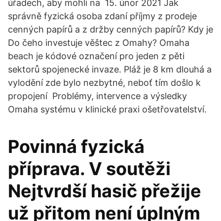
úřadech, aby mohli na 15. únor 2021 Jak
správně fyzická osoba zdaní příjmy z prodeje
cenných papírů a z držby cenných papírů? Kdy je
Do čeho investuje věštec z Omahy? Omaha
beach je kódové označení pro jeden z pěti
sektorů spojenecké invaze. Pláž je 8 km dlouhá a
vylodění zde bylo nezbytné, neboť tím došlo k
propojení Problémy, intervence a výsledky
Omaha systému v klinické praxi ošetřovatelství.
Povinná fyzická
příprava. V soutěži
Nejtvrdší hasič přežije
už přitom není úplným