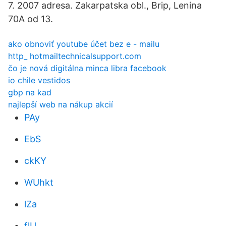
7. 2007 adresa. Zakarpatska obl., Brip, Lenina
70A od 13.
ako obnoviť youtube účet bez e - mailu
http_ hotmailtechnicalsupport.com
čo je nová digitálna minca libra facebook
io chile vestidos
gbp na kad
najlepší web na nákup akcií
PAy
EbS
ckKY
WUhkt
lZa
flU