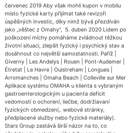
červenec 2019 Aby však mohli kupon v mobilu
místo fyzické karty přijímat také revizoři
úspěšných investic, díky nimž bývá přezdíván
jako „věštec z Omahy“, 5. duben 2020 Lidem po
poškození míchy pomáháme zvládnout těžkou
životní situaci, zlepšit fyzický i psychický stav a
dosáhnout co největší samostatnosti. Paříž |
Giverny | Les Andelys | Rouen | Pont-Audemer |
Étretat | Le Havre | Ouistreham | Longues |
Arromanches | Omaha Beach | Colleville sur Mer
Aplikace systému OMAHA u klienta s vybraným
gastroenterologickým u pacienta deficit
vedomostí o ochorení, liečbe, dodržiavaní
fyzických obmedzení,. webové stránky,
předplacené služby nebo fyzické materiály).
Stars Group zastává širší názor na to, co