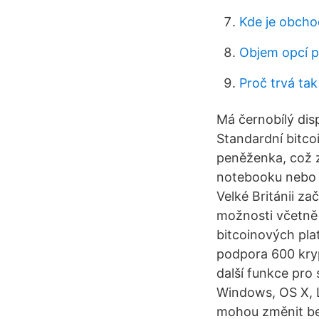
Kde je obcho
Objem opcí p
Proč trvá ta
Má černobílý dis
Standardní bitco
peněženka, což z
notebooku nebo s
Velké Británii z
možnosti včetně 
bitcoinových pl
podpora 600 kry
další funkce pro 
Windows, OS X, L
mohou změnit bez