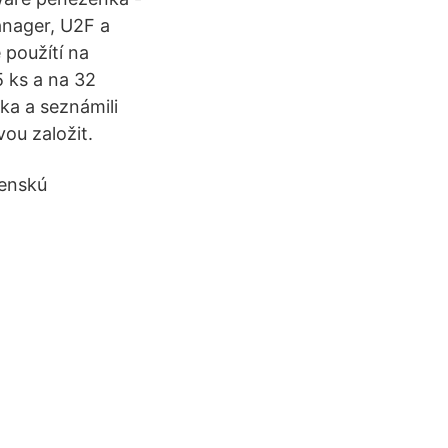
anager, U2F a
 použítí na
 ks a na 32
ka a seznámili
ou založit.
venskú