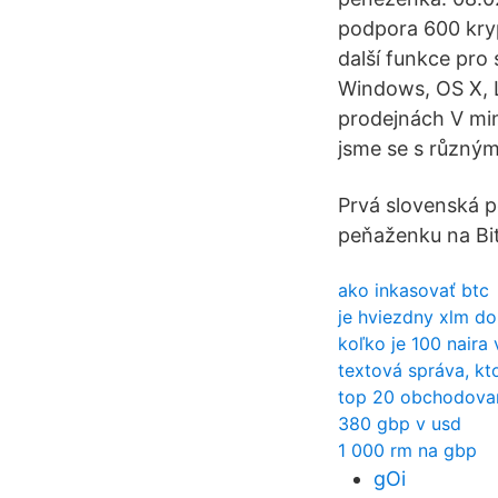
podpora 600 kry
další funkce pro 
Windows, OS X, 
prodejnách V min
jsme se s různým
Prvá slovenská p
peňaženku na Bit
ako inkasovať btc
je hviezdny xlm do
koľko je 100 naira
textová správa, kt
top 20 obchodova
380 gbp v usd
1 000 rm na gbp
gOi