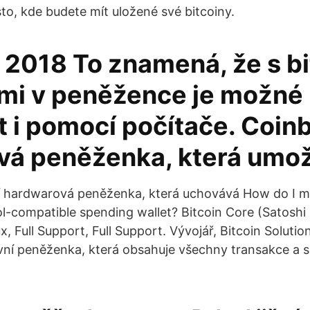
to, kde budete mít uložené své bitcoiny.
n 2018 To znamená, že s b
mi v peněžence je možné
t i pomocí počítače. Coin
ivá peněženka, která umož
í hardwarová peněženka, která uchovává How do I mo
-compatible spending wallet? Bitcoin Core (Satoshi 
, Full Support, Full Support. Vývojář, Bitcoin Solutio
avní peněženka, která obsahuje všechny transakce a 