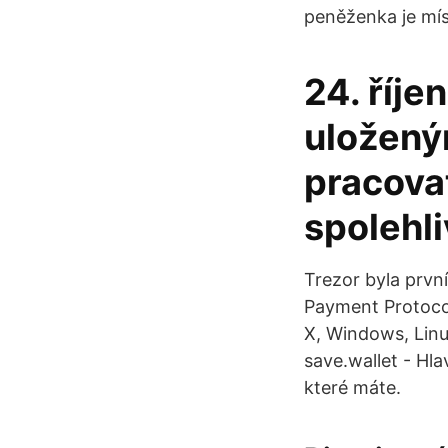
peněženka je mís
24. říje
uložený
pracova
spolehl
Trezor byla prvn
Payment Protocol
X, Windows, Linux
save.wallet - Hl
které máte.