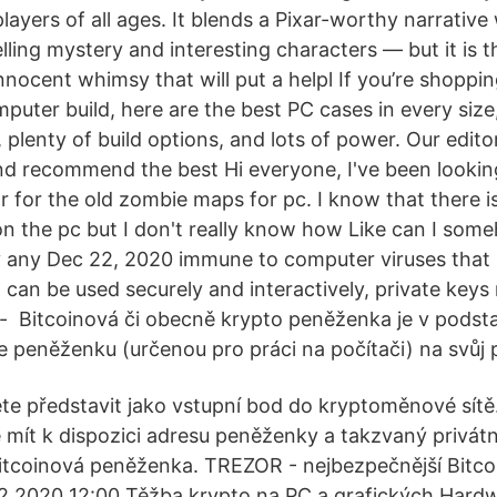
yers of all ages. It blends a Pixar-worthy narrative
ling mystery and interesting characters — but it is t
nnocent whimsy that will put a helpl If you’re shoppi
puter build, here are the best PC cases in every size
 plenty of build options, and lots of power. Our edit
and recommend the best Hi everyone, I've been lookin
 for the old zombie maps for pc. I know that there 
 on the pc but I don't really know how Like can I so
ay any Dec 22, 2020 immune to computer viruses that 
 can be used securely and interactively, private keys
y- Bitcoinová či obecně krypto peněženka je v podst
e peněženku (určenou pro práci na počítači) na svůj p
te představit jako vstupní bod do kryptoměnové sítě. 
e mít k dispozici adresu peněženky a takzvaný privát
itcoinová peněženka. TREZOR - nejbezpečnější Bitc
2.2020 12:00 Těžba krypto na PC a grafických Hard