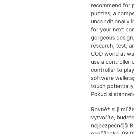
recommend for pla
puzzles, a compel
unconditionally i
for your next com
gorgeous design,
research, test, 
COD world at war
use a controller
controller to pl
software wallets;
touch potentiall
Pokud si stáhnet
Rovněž si ji může
vytvoříte, budet
nejbezpečnější B
peněženka. 08.0