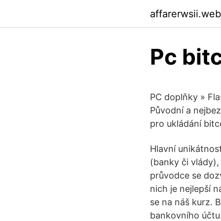
affarerwsii.we
Pc bit
PC doplňky » Fl
Původní a nejbe
pro ukládání bitc
Hlavní unikátnost
(banky či vlády)
průvodce se dozví
nich je nejlepší
se na náš kurz. 
bankovního účtu. 