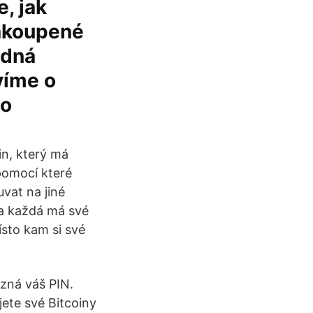
, jak
 nakoupené
ádná
víme o
bo
in, který má
pomocí které
vat na jiné
 a každá má své
sto kam si své
ezná váš PIN.
ete své Bitcoiny