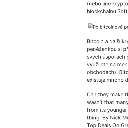
(nebo jiné krypt
blockchainu Soft
Bitcoin a další k
peněženkou si př
svých úsporách 
využijete na men
obchodech). Bitc
existuje mnoho da
Can they make th
wasn’t that many
from its younger
thing. By Nick M
Top Deals On Gr