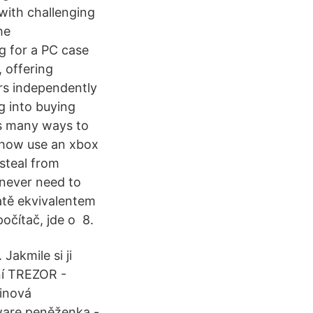
 with challenging
he
ng for a PC case
, offering
ors independently
g into buying
is many ways to
mehow use an xbox
steal from
 never need to
atě ekvivalentem
očítač, jde o 8.
Jakmile si ji
ní TREZOR -
oinová
ware peněženka -