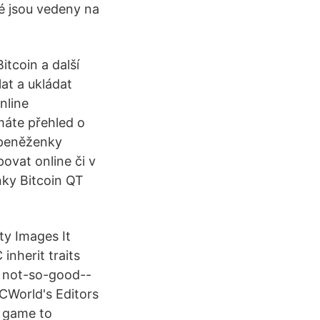
é jsou vedeny na
itcoin a další
at a ukládat
nline
máte přehled o
 peněženky
ovat online či v
nky Bitcoin QT
ty Images It
inherit traits
d not-so-good--
CWorld's Editors
y game to