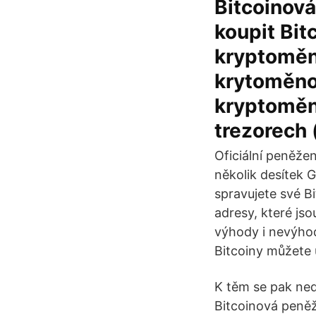
Bitcoinová
koupit Bit
kryptoměn
krytoměno
kryptoměn
trezorech
Oficiální peněže
několik desítek 
spravujete své B
adresy, které js
výhody i nevýhod
Bitcoiny můžete u
K těm se pak ned
Bitcoinová peněž