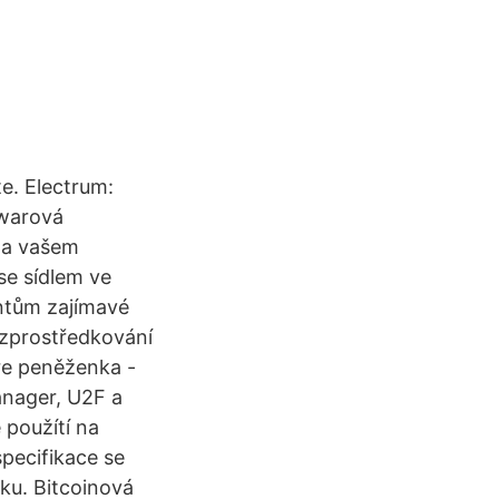
e. Electrum:
twarová
 na vašem
se sídlem ve
entům zajímavé
 zprostředkování
re peněženka -
anager, U2F a
 použítí na
pecifikace se
ku. Bitcoinová