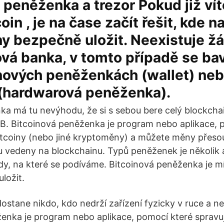
 peněženka a trezor Pokud již víte
coin , je na čase začít řešit, kde
y bezpečně uložit. Neexistuje ž
vá banka, v tomto případě se ba
ových peněženkách (wallet) ne
 (hardwarová peněženka).
nka má tu nevýhodu, že si s sebou bere celý blockcha
GB. Bitcoinová peněženka je program nebo aplikace, 
itcoiny (nebo jiné kryptoměny) a můžete měny přesou
ou vedeny na blockchainu. Typů peněženek je několik
y, na které se podíváme. Bitcoinová peněženka je mí
ložit.
ostane nikdo, kdo nedrží zařízení fyzicky v ruce a n
enka je program nebo aplikace, pomocí které spravuj