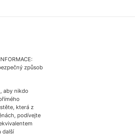
Í INFORMACE:
 bezpečný způsob
k, aby nikdo
 přímého
stěte, která z
ěnách, podívejte
 ekvivalentem
 další