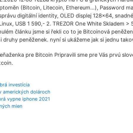
ptoměn (Bitcoin, Litecoin, Ethereum…), Password m
správu digitální identity, OLED displej 128x64, snadné
Linux, USB 1 590,- 2. TREZOR One White Skladem > 5
ulém článku jsme si řekli co to je Bitcoinová peněžen
i druhy peněženek. nyní si ukážeme jak si jednu takov
eňaženka pre Bitcoin Pripravili sme pre Vás prvú slo
coin.
brá investícia
 v amerických dolároch
orá vypne iphone 2021
ných mien