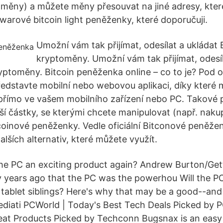
oměny) a můžete měny přesouvat na jiné adresy, kter
warové bitcoin light peněženky, které doporučuji.
Umožní vám tak přijímat, odesílat a ukládat B
kryptoměny. Umožní vám tak přijímat, odesíl
ryptoměny. Bitcoin peněženka online – co to je? Pod o
edstavte mobilní nebo webovou aplikaci, díky které 
přímo ve vašem mobilního zařízení nebo PC. Takové
ší částky, se kterými chcete manipulovat (např. nakup
oinové peněženky. Vedle oficiální Bitconové peněže
lších alternativ, které můžete využít.
e PC an exciting product again? Andrew Burton/Get
 years ago that the PC was the powerhou Will the PC 
 tablet siblings? Here's why that may be a good--an
ediati PCWorld | Today's Best Tech Deals Picked by P
eat Products Picked by Techconn Bugsnax is an eas