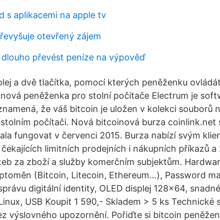
d s aplikacemi na apple tv
řevyšuje otevřený zájem
k dlouho převést peníze na výpověď
plej a dvě tlačítka, pomocí kterých peněženku ovládát
inová peněženka pro stolní počítače Electrum je sof
namená, že váš bitcoin je uložen v kolekci souborů
tolním počítači. Nová bitcoinová burza coinlink.net 
ačala fungovat v červenci 2015. Burza nabízí svým kli
čekajících limitních prodejních i nákupních příkazů a
ateb za zboží a služby komerčním subjektům. Hardwa
ptoměn (Bitcoin, Litecoin, Ethereum…), Password m
správu digitální identity, OLED displej 128x64, snadné
inux, USB Koupit 1 590,- Skladem > 5 ks Technické s
 výslovného upozornění. Pořiďte si bitcoin peněžen