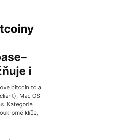
itcoiny
base–
ňuje i
ve bitcoin to a
client), Mac OS
ns. Kategorie
soukromé klíče,