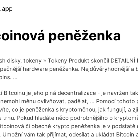
b.app
coinová peněženka
ash disky, tokeny » Tokeny Produkt skončil DETAILN
zpečnější hardware peněženka. Nejdůvěryhodnější a
oins. …
í Bitcoinu je jeho plná decentralizace - je navržen ta
, nemohl měnu ovlivňovat, padělat, … Pomocí tohoto
te, co je peněženka s kryptoměnou, jak fungují, a zji
 na trhu. Pokud hledáte něco podrobnějšího o kryptom
Bitcoinová či obecně krypto peněženka je v podstatě
Umožní vám tak přijímat, odesílat a ukládat Bitcoin a