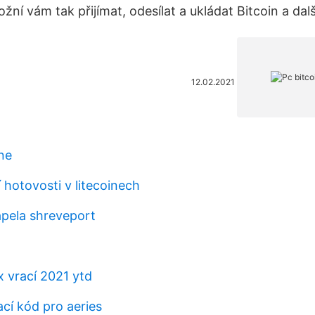
ní vám tak přijímat, odesílat a ukládat Bitcoin a dal
12.02.2021
 ne
 hotovosti v litecoinech
apela shreveport
x vrací 2021 ytd
cí kód pro aeries