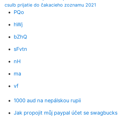
csulb prijatie do čakacieho zoznamu 2021
PQo
hWj
bZhQ
sFvtn
nH
ma
vf
1000 aud na nepálskou rupii
Jak propojit můj paypal účet se swagbucks