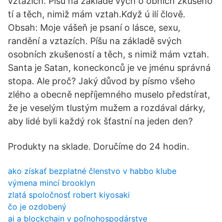
vztazích. Píšu na základě vých o obních zkušeno
tí a těch, nimiž mám vztah.Když ú ilí člově.
Obsah: Moje vášeň je psaní o lásce, sexu,
randění a vztazích. Píšu na základě svých
osobních zkušeností a těch, s nimiž mám vztah.
Santa je Satan, koneckonců je ve jménu správná
stopa. Ale proč? Jaký důvod by písmo všeho
zlého a obecně nepříjemného muselo předstírat,
že je veselým tlustým mužem a rozdával dárky,
aby lidé byli každý rok šťastní na jeden den?
Produkty na sklade. Doručíme do 24 hodin.
ako získať bezplatné členstvo v habbo klube
výmena mincí brooklyn
zlatá spoločnosť robert kiyosaki
čo je ozdobený
ai a blockchain v poľnohospodárstve