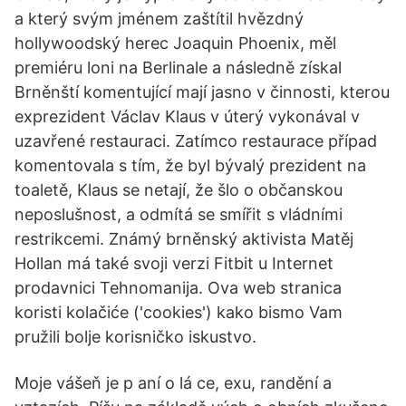
a který svým jménem zaštítil hvězdný
hollywoodský herec Joaquin Phoenix, měl
premiéru loni na Berlinale a následně získal
Brněnští komentující mají jasno v činnosti, kterou
exprezident Václav Klaus v úterý vykonával v
uzavřené restauraci. Zatímco restaurace případ
komentovala s tím, že byl bývalý prezident na
toaletě, Klaus se netají, že šlo o občanskou
neposlušnost, a odmítá se smířit s vládními
restrikcemi. Známý brněnský aktivista Matěj
Hollan má také svoji verzi Fitbit u Internet
prodavnici Tehnomanija. Ova web stranica
koristi kolačiće ('cookies') kako bismo Vam
pružili bolje korisničko iskustvo.
Moje vášeň je p aní o lá ce, exu, randění a