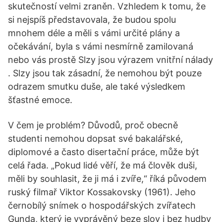
skutečností velmi zraněn. Vzhledem k tomu, že
si nejspíš představovala, že budou spolu
mnohem déle a měli s vámi určité plány a
očekávání, byla s vámi nesmírně zamilovaná
nebo vás prostě Slzy jsou výrazem vnitřní nálady
. Slzy jsou tak zásadní, že nemohou být pouze
odrazem smutku duše, ale také výsledkem
šťastné emoce.
V čem je problém? Důvodů, proč obecně
studenti nemohou dopsat své bakalářské,
diplomové a často disertační práce, může být
celá řada. „Pokud lidé věří, že má člověk duši,
měli by souhlasit, že ji má i zvíře,“ říká původem
ruský filmař Viktor Kossakovsky (1961). Jeho
černobílý snímek o hospodářských zvířatech
Gunda, který je vyprávěný beze slov i bez hudby