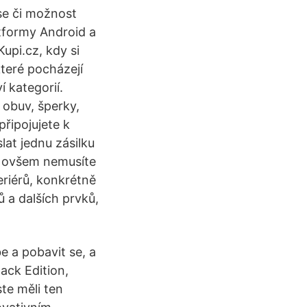
ase či možnost
atformy Android a
upi.cz, kdy si
teré pocházejí
 kategorií.
 obuv, šperky,
řipojujete k
lat jednu zásilku
t ovšem nemusíte
eriérů, konkrétně
ů a dalších prvků,
be a pobavit se, a
ack Edition,
te měli ten