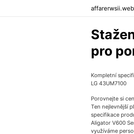
affarerwsii.we
Stažen
pro po
Kompletní speci
LG 43UM7100
Porovnejte si ce
Ten nejlevnější 
specifikace prod
Aligator V600 Se
využíváme person