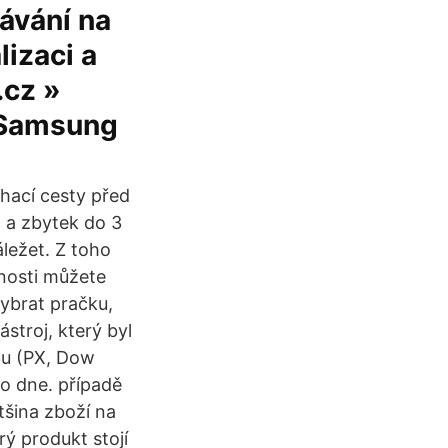
ávání na
izaci a
.cz »
» Samsung
hací cesty před
 a zbytek do 3
áležet. Z toho
snosti můžete
vybrat pračku,
stroj, který byl
hu (PX, Dow
ho dne. případě
šina zboží na
rý produkt stojí