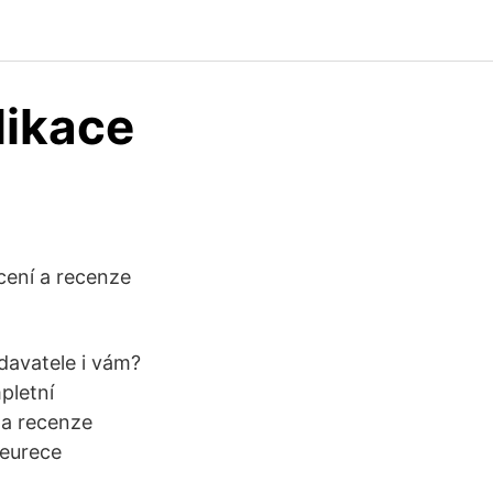
likace
cení a recenze
davatele i vám?
pletní
 a recenze
Heurece