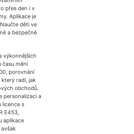
ovativním
o přes den i v
y. Aplikace je
 Naučte děti ve
ávně a bezpečně
na výkonnějších
hu času mění
100, porovnání
terý radí, jak
tových obchodů.
 personalizaci a
 licence s
SR E453,
 aplikace
 avšak