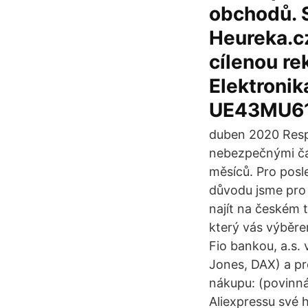
obchodů. 
Heureka.c
cílenou re
Elektronik
UE43MU617
duben 2020 Respi
nebezpečnými čás
měsíců. Pro posle
důvodu jsme pro 
najít na českém 
který vás výběre
Fio bankou, a.s.
Jones, DAX) a pr
nákupu: (povinná
Aliexpressu své h