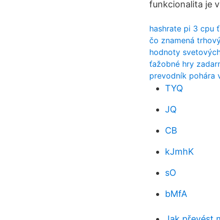
funkcionalita je 
hashrate pi 3 cpu 
čo znamená trhový 
hodnoty svetových
ťažobné hry zada
prevodník pohára 
TYQ
JQ
CB
kJmhK
sO
bMfA
Jak převést 