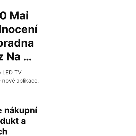
70 Mai
dnocení
oradna
z Na …
do LED TV
 nové aplikace.
e nákupní
odukt a
ch