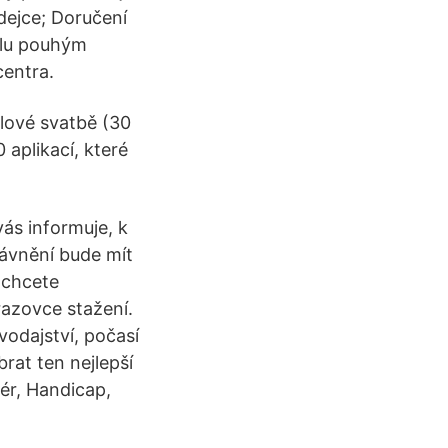
dejce; Doručení
álu pouhým
centra.
rlové svatbě (30
 aplikací, které
ás informuje, k
ávnění bude mít
 chcete
razovce stažení.
vodajství, počasí
brat ten nejlepší
ér, Handicap,