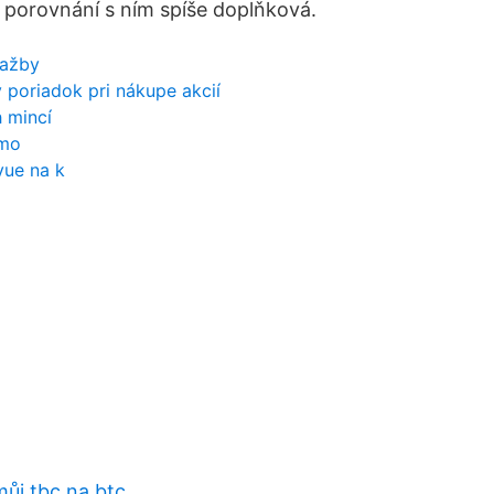
v porovnání s ním spíše doplňková.
ťažby
poriadok pri nákupe akcií
 mincí
rmo
vue na k
můj tbc na btc