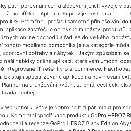
nky patří porovnání cen a sledování jejich vývoje v č
 režimu off-line. Aplikace Kupi.cz je dostupná pro pl
pro iOS. Proměnou prošlo i samotné přihlašování do K
ní aplikace zastřešuje obrovské množství produktů, k
různých online obchodů a řadí se do velkého množství
í tohoto mobilního pomocníka je na kategorie móda,
, sportovní potřeby a nábytek . Jakým způsobem se p
z naší nabídky online aplikací, které vám umožní odes
ně integrované IT řešení pro e-commerce. Navrhova
 Existují i specializované aplikace na navrhování ext
Planner na aranžování květin, stromů, cestiček, plot
ahrada neobejde.
liv workoholik, vždy je dobré najít si pár minut pro se
mou. Kompletní specifikace produktu GoPro HERO7 Bl
odnocení a recenze GoPro HERO7 Black Edition Abys