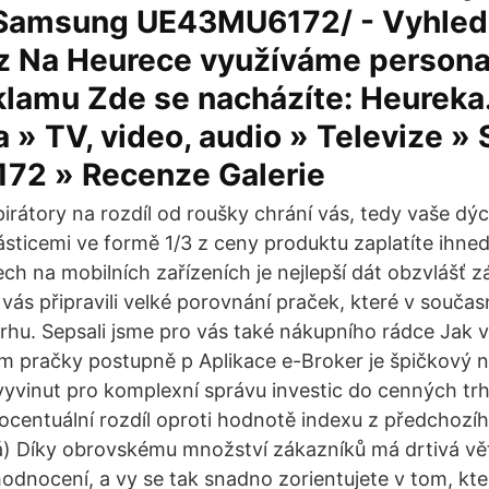
Samsung UE43MU6172/ - Vyhled
z Na Heurece využíváme personal
klamu Zde se nacházíte: Heureka
a » TV, video, audio » Televize 
2 » Recenze Galerie
rátory na rozdíl od roušky chrání vás, tedy vaše dýc
ticemi ve formě 1/3 z ceny produktu zaplatíte ihned
ch na mobilních zařízeních je nejlepší dát obzvlášť z
vás připravili velké porovnání praček, které v souča
trhu. Sepsali jsme pro vás také nákupního rádce Jak 
m pračky postupně p Aplikace e-Broker je špičkový ná
 vyvinut pro komplexní správu investic do cenných tr
ocentuální rozdíl oproti hodnotě indexu z předchozí
) Díky obrovskému množství zákazníků má drtivá vět
odnocení, a vy se tak snadno zorientujete v tom, kte