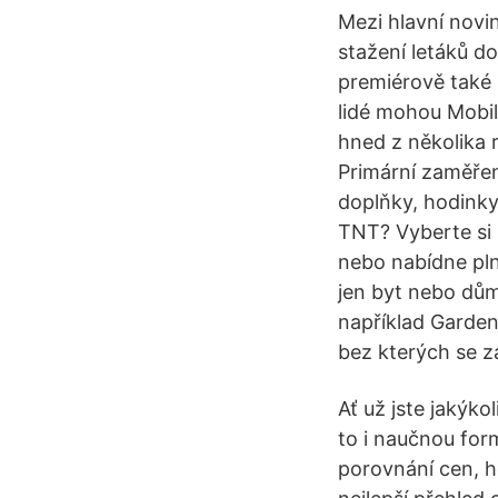
Mezi hlavní novi
stažení letáků do
premiérově také 
lidé mohou Mobil
hned z několika 
Primární zaměřen
doplňky, hodinky
TNT? Vyberte si 
nebo nabídne pl
jen byt nebo dům.
například Garden 
bez kterých se z
Ať už jste jakýko
to i naučnou for
porovnání cen, h