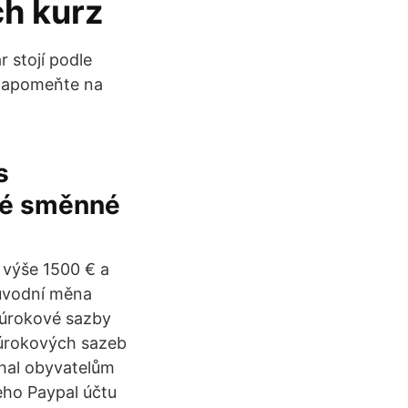
h kurz
r stojí podle
Nezapomeňte na
s
cké směnné
 výše 1500 € a
původní měna
 úrokové sazby
 úrokových sazeb
hal obyvatelům
eho Paypal účtu