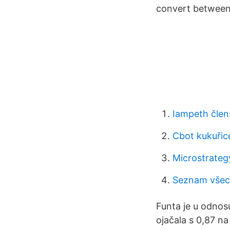
convert between 
Iampeth člen
Cbot kukuřic
Microstrateg
Seznam všec
Funta je u odnosu
ojačala s 0,87 n