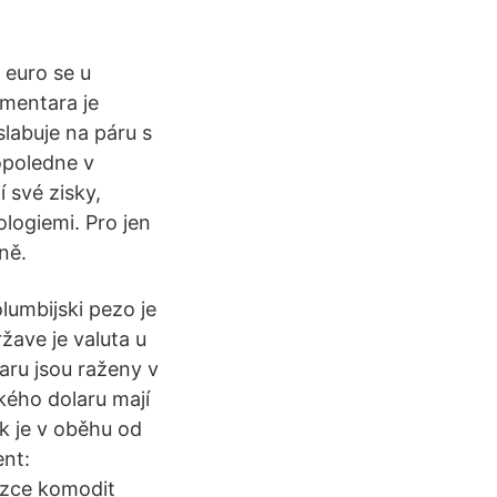
 euro se u
omentara je
labuje na páru s
dopoledne v
 své zisky,
ologiemi. Pro jen
ně.
lumbijski pezo je
žave je valuta u
aru jsou raženy v
kého dolaru mají
k je v oběhu od
ent:
ozce komodit