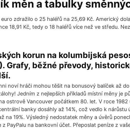
ík měn a tabulky směnnýc
 euro zdražilo o 25 haléřů na 25,69 Kč. Americký dola
ance 18,91 Kč, tedy o 18 haléřů více než ve středu. 
ských korun na kolumbijská peso
. Grafy, běžné převody, histori
ší.
hni noví hráči mohou těšit na bonusový balíček až do
 zálohy! Jedním z nejlepších příkladů místní měny je 
na ostrově Vancouver počátkem 80. let. V roce 1982
entrální banky dosáhly až 14%, což vedlo k nárůstu
až na 19%. Výsledný nedostatek měny a úvěrů ponec
e z PayPalu na bankovní účet. Přeposlat peníze z vaš