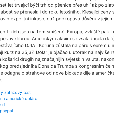
et let trvající býčí trh od pšenice přes uhlí až po zla
labost se přenesla i do roku letošního. Klesající ceny s
vin exportní inkaso, což podkopává důvěru v jejich
ch trzích jsou na tom smíšeně. Evropa, zvláště pak L
spektive librou. Americkým akciím se však docela daří,
ostávajícího DJIA . Koruna zůstala na páru s eurem u 
ejí kurz na 25,37. Dolar je ojačao u utorak na najviše 
košarici drugih najznačajnijih svjetskih valuta, nakon 
kog predsjednika Donalda Trumpa s kongresnim čelni
 je odagnalo strahove od nove blokade dijela američk
.
vý záťažový test
 na americké doláre
usd
 paypal