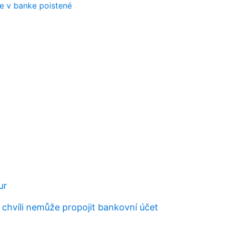
e v banke poistené
ur
 chvíli nemůže propojit bankovní účet