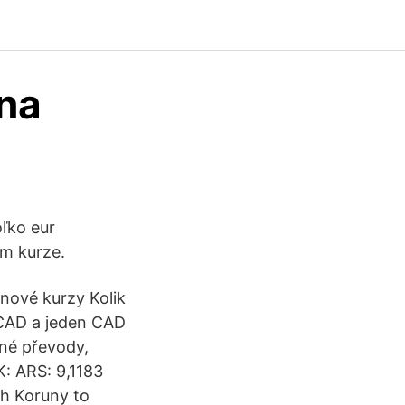
 na
oľko eur
m kurze.
nové kurzy Kolik
 CAD a jeden CAD
né převody,
K: ARS: 9,1183
ch Koruny to