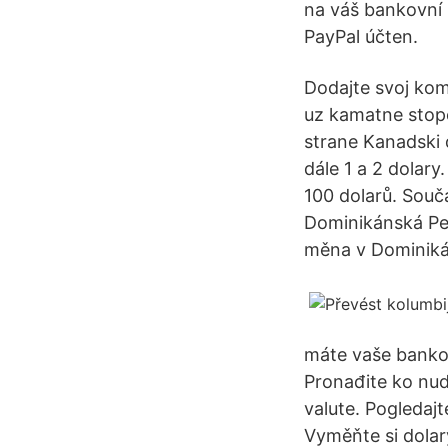
na váš bankovní 
PayPal účten.
Dodajte svoj kom
uz kamatne stope 
strane Kanadski d
dále 1 a 2 dolar
100 dolarů. Souč
Dominikánská Pes
měna v Dominiká
máte vaše bankov
Pronađite ko nudi 
valute. Pogledaj
Vyměňte si dolar