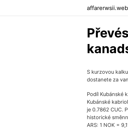
affarerwsii.we
Převés
kanads
S kurzovou kalku
dostanete za va
Podíl Kubánské 
Kubánské kabrio
je 0.7862 CUC. P
historické směnn
ARS: 1 NOK = 9,1