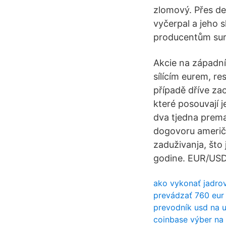
zlomový. Přes des
vyčerpal a jeho s
producentům suro
Akcie na západní
sílícím eurem, re
případě dříve za
které posouvají j
dva tjedna prema 
dogovoru američ
zaduživanja, što
godine. EUR/USD
ako vykonať jadro
prevádzať 760 eur
prevodník usd na 
coinbase výber na