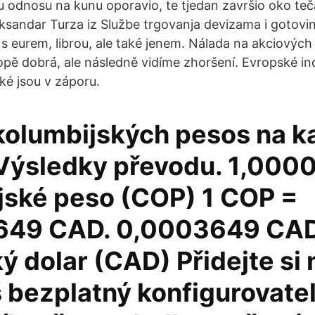
u odnosu na kunu oporavio, te tjedan završio oko teč
ksandar Turza iz Službe trgovanja devizama i gotovi
s eurem, librou, ale také jenem. Nálada na akciových 
pě dobrá, ale následně vidíme zhoršení. Evropské i
ké jsou v záporu.
kolumbijských pesos na 
 Výsledky převodu. 1,000
jské peso (COP) 1 COP =
649 CAD. 0,0003649 CA
 dolar (CAD) Přidejte si 
 bezplatný konfigurovate