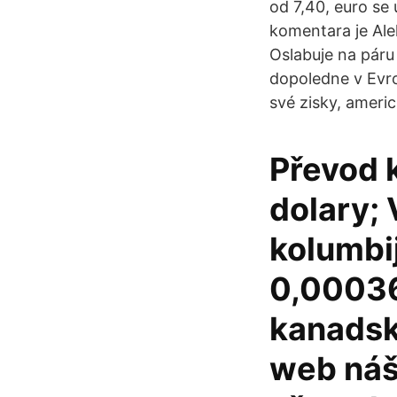
od 7,40, euro se 
komentara je Ale
Oslabuje na páru 
dopoledne v Evro
své zisky, americ
Převod 
dolary;
kolumbi
0,0003
kanadský
web náš