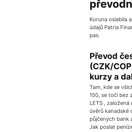
převodn
Koruna oslabila a
údajů Patria Fin
pas.
Převod če
(CZK/COP)
kurzy a dal
Tam, kde se všic
150, se točí bez
LETS , založená 
úvěrů kanadské c
půjčených bank 
Jak poslat peníz