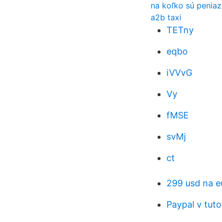
na koľko sú peniaz
a2b taxi
TETny
eqbo
iVVvG
Vy
fMSE
svMj
ct
299 usd na e
Paypal v tuto