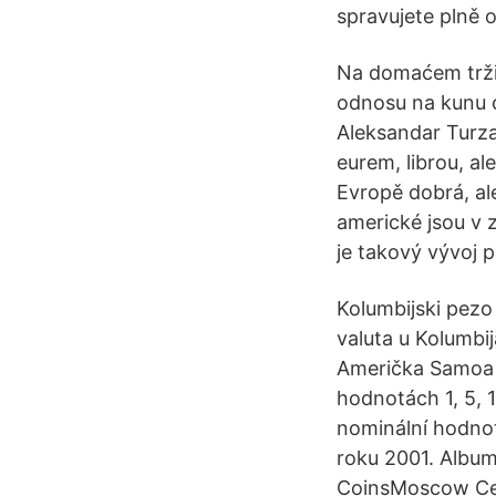
spravujete plně o
Na domaćem tržiš
odnosu na kunu o
Aleksandar Turza
eurem, librou, al
Evropě dobrá, al
americké jsou v z
je takový vývoj p
Kolumbijski pezo 
valuta u Kolumbij
Američka Samoa (
hodnotách 1, 5, 
nominální hodnot
roku 2001. Album
CoinsMoscow Cena