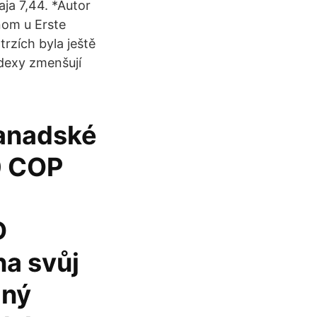
aja 7,44. *Autor
nom u Erste
trzích byla ještě
ndexy zmenšují
kanadské
0 COP
D
na svůj
lný