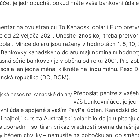
účet je jednoduché, pokud máte vaše bankovní údaje
entar na ovu stranicu To Kanadski dolar i Euro pretv
od 22 veljača 2021. Unesite iznos koji treba pretvoriti
olar. Mince dolaru jsou raženy v hodnotách 1, 5, 10,
y. Bankovky kanadského dolaru mají nominální hodnoty
asná série bankovek je v oběhu od roku 2001. Pro zo
os a jen jedna měna, klikněte na jinou měnu. Peso D
nská republika (DO, DOM).
Přeposlat peníze z vašeh
váš bankovní účet je je
ní údaje spojené s vaším PayPal účten. Kanadski dol
najbolji kurs za Australijski dolar bilo da je u pitanju 
te uporedni i sortiran prikaz vrednosti prema današnj
y během chvilky – nemusíte na pobočku ani do směná