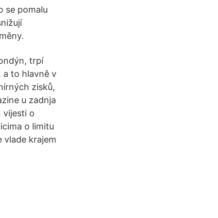
to se pomalu
nižují
 měny.
ondýn, trpí
 a to hlavně v
mírných zisků,
razine u zadnja
vijesti o
cima o limitu
e vlade krajem