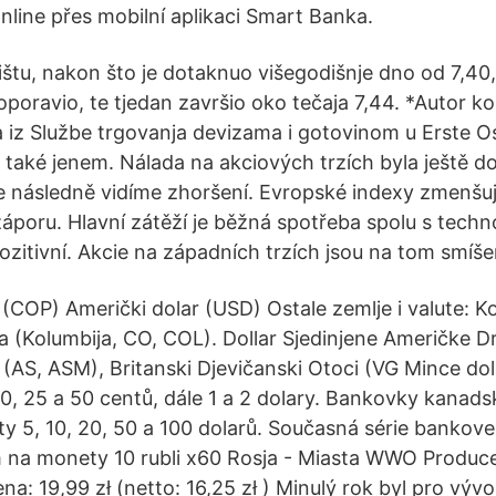
nline přes mobilní aplikaci Smart Banka.
tu, nakon što je dotaknuo višegodišnje dno od 7,40,
poravio, te tjedan završio oko tečaja 7,44. *Autor k
 iz Službe trgovanja devizama i gotovinom u Erste Os
e také jenem. Nálada na akciových trzích byla ještě 
e následně vidíme zhoršení. Evropské indexy zmenšují
áporu. Hlavní zátěží je běžná spotřeba spolu s techn
ozitivní. Akcie na západních trzích jsou na tom smíše
(COP) Američki dolar (USD) Ostale zemlje i valute: Ko
a (Kolumbija, CO, COL). Dollar Sjedinjene Američke Dr
AS, ASM), Britanski Djevičanski Otoci (VG Mince dol
10, 25 a 50 centů, dále 1 a 2 dolary. Bankovky kanads
y 5, 10, 20, 50 a 100 dolarů. Současná série bankove
 na monety 10 rubli x60 Rosja - Miasta WWO Produc
: 19,99 zł (netto: 16,25 zł ) Minulý rok byl pro výv