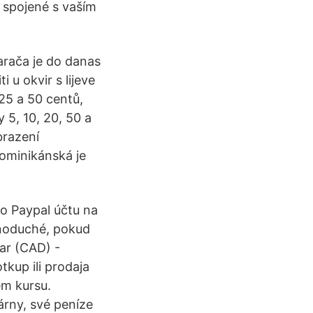
 spojené s vaším
arača je do danas
 u okvir s lijeve
 25 a 50 centů,
 5, 10, 20, 50 a
brazení
ominikánská je
o Paypal účtu na
dnoduché, pokud
ar (CAD) -
otkup ili prodaja
em kursu.
rny, své peníze