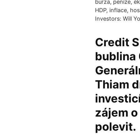
burza, peníze, e
HDP, inflace, ho
Investors: Will Y
Credit S
bublina 
Generáln
Thiam dn
investic
zájem o
polevit.