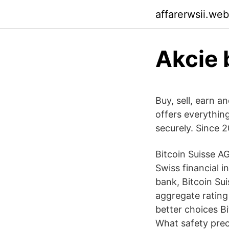
affarerwsii.we
Akcie 
Buy, sell, earn a
offers everything
securely. Since 2
Bitcoin Suisse AG
Swiss financial 
bank, Bitcoin Sui
aggregate rating
better choices B
What safety prec