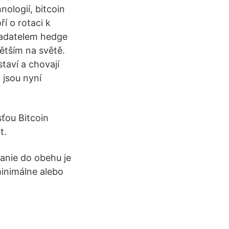
nologií, bitcoin
ří o rotaci k
akladatelem hedge
ětším na světě.
staví a chovají
 jsou nyní
sťou Bitcoin
t.
anie do obehu je
minimálne alebo