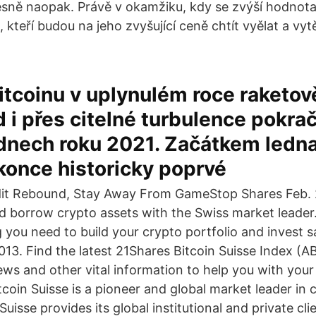
esně naopak. Právě v okamžiku, kdy se zvýší hodnota 
, kteří budou na jeho zvyšující ceně chtít vyělat a vyt
tcoinu v uplynulém roce raketově
d i přes citelné turbulence pokrač
ýdnech roku 2021. Začátkem ledn
konce historicky poprvé
dit Rebound, Stay Away From GameStop Shares Feb. 2
nd borrow crypto assets with the Swiss market leader.
 you need to build your crypto portfolio and invest s
2013. Find the latest 21Shares Bitcoin Suisse Index (
ews and other vital information to help you with your
tcoin Suisse is a pioneer and global market leader in 
 Suisse provides its global institutional and private cl