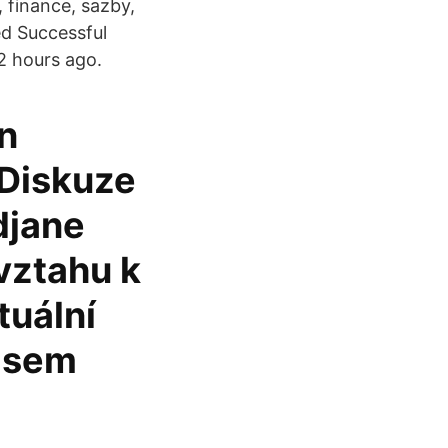
 finance, sazby,
ed Successful
12 hours ago.
en
 Diskuze
djane
vztahu k
tuální
časem