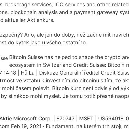
s: brokerage services, ICO services and other related
ions, blockchain analysis and a payment gateway sy
 aktueller Aktienkurs.
bezpečný? Ano, ale jen do doby, než začne mít navrch 
st do kytek jako u všeho ostatního.
Bitcoin Suisse has helped to shape the crypto a
ecosystem in Switzerland Credit Suisse: Bitcoin 
7 14:18 | Hů La | Diskuze Generální ředitel Credit Sui
trnost ve vztahu k investicím do bitcoinu s tím, že ak
y mohl časem polevit. Bitcoin kurz není odvislý od v
k by si někdo mohl myslet. Je tomu totiž přesně naopa
Aktie Microsoft Corp. | 870747 | MSFT | US5949181045
.com Feb 19, 2021 · Fundament, na kterém trh stojí, m