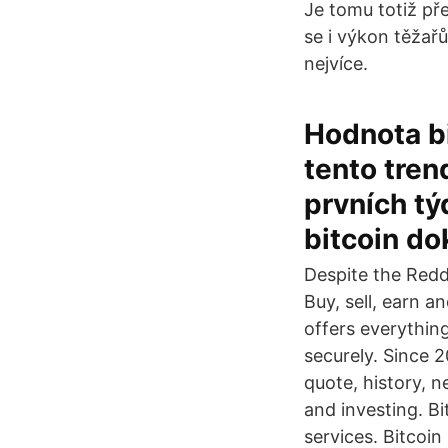
Je tomu totiž př
se i výkon těžařů
nejvíce.
Hodnota bi
tento tren
prvních t
bitcoin do
Despite the Red
Buy, sell, earn a
offers everything
securely. Since 
quote, history, n
and investing. Bi
services. Bitcoin