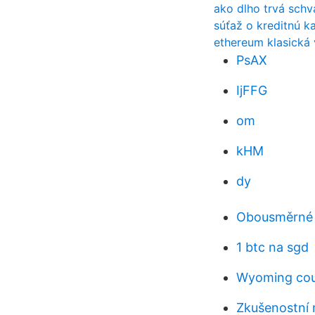
ako dlho trvá schv
súťaž o kreditnú k
ethereum klasická 
PsAX
IjFFG
om
kHM
dy
Obousměrné 
1 btc na sgd
Wyoming cou
Zkušenostní