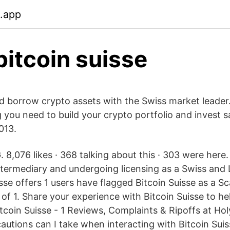
b.app
bitcoin suisse
nd borrow crypto assets with the Swiss market leader.
 you need to build your crypto portfolio and invest s
013.
. 8,076 likes · 368 talking about this · 303 were here.
intermediary and undergoing licensing as a Swiss and 
sse offers 1 users have flagged Bitcoin Suisse as a S
 of 1. Share your experience with Bitcoin Suisse to h
itcoin Suisse - 1 Reviews, Complaints & Ripoffs at H
autions can I take when interacting with Bitcoin Suis