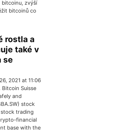
bitcoinu, zvýší
ěžit bitcoinů co
 rostla a
uje také v
a se
6, 2021 at 11:06
 Bitcoin Suisse
afely and
ABBA.SW) stock
 stock trading
crypto-financial
ient base with the