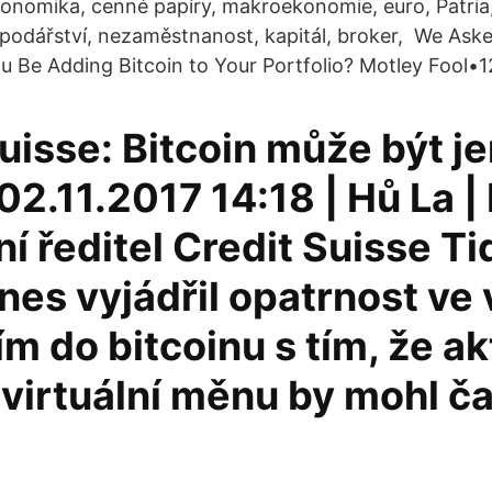
konomika, cenné papíry, makroekonomie, euro, Patria,
spodářství, nezaměstnanost, kapitál, broker, We Ask
ou Be Adding Bitcoin to Your Portfolio? Motley Fool•
uisse: Bitcoin může být j
02.11.2017 14:18 | Hů La |
í ředitel Credit Suisse Ti
es vyjádřil opatrnost ve 
ím do bitcoinu s tím, že ak
 virtuální měnu by mohl 