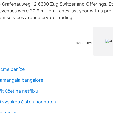
G Grafenauweg 12 6300 Zug Switzerland Offerings. 
revenues were 20.9 million francs last year with a profi
rom services around crypto trading.
02.03.2021
 cme peníze
ramangala bangalore
it účet na netflixu
mi vysokou čistou hodnotou
zzy miami