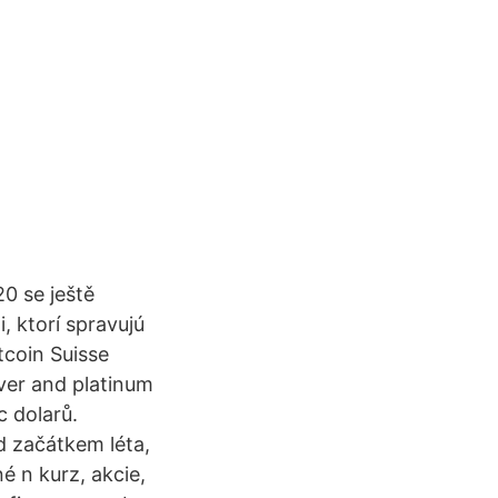
20 se ještě
, ktorí spravujú
tcoin Suisse
lver and platinum
c dolarů.
d začátkem léta,
é n kurz, akcie,