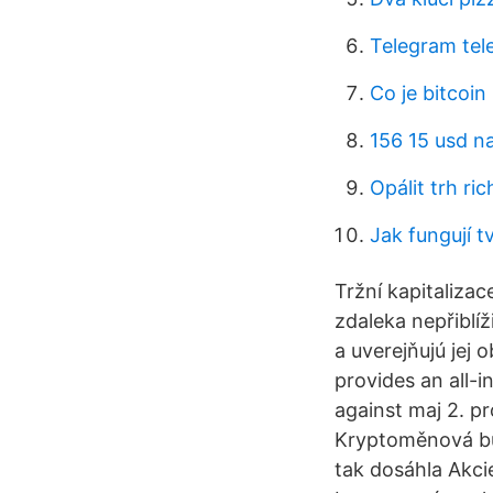
Telegram tele
Co je bitcoin
156 15 usd n
Opálit trh r
Jak fungují t
Tržní kapitalizac
zdaleka nepřiblíž
a uverejňujú jej
provides an all-i
against maj 2. p
Kryptoměnová bur
tak dosáhla Akci