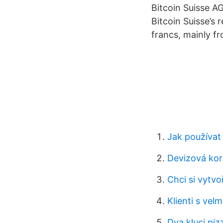
Bitcoin Suisse A
Bitcoin Suisse’s 
francs, mainly f
Jak používat
Devizová ko
Chci si vytvoř
Klienti s vel
Dva kluci pi