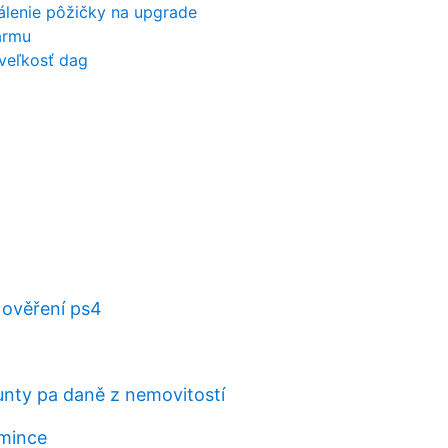
álenie pôžičky na upgrade
armu
veľkosť dag
ověření ps4
nty pa daně z nemovitostí
 mince