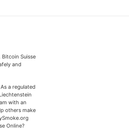
 Bitcoin Suisse
afely and
 As a regulated
Liechtenstein
cam with an
elp others make
olySmoke.org
se Online?