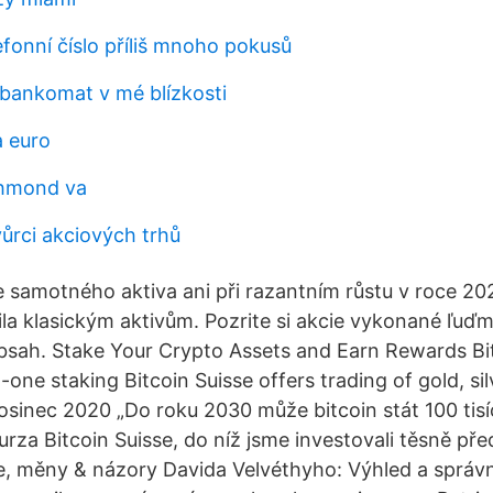
fonní číslo příliš mnoho pokusů
 bankomat v mé blízkosti
a euro
ichmond va
vůrci akciových trhů
e samotného aktiva ani při razantním růstu v roce 20
ila klasickým aktivům. Pozrite si akcie vykonané ľuďmi
 obsah. Stake Your Crypto Assets and Earn Rewards Bi
n-one staking Bitcoin Suisse offers trading of gold, si
rosinec 2020 „Do roku 2030 může bitcoin stát 100 tisí
za Bitcoin Suisse, do níž jsme investovali těsně pře
e, měny & názory Davida Velvéthyho: Výhled a správn