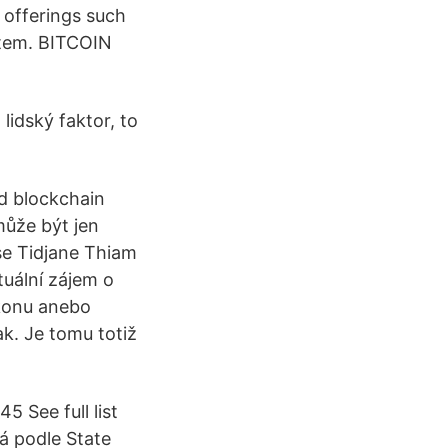
 offerings such
stem. BITCOIN
lidský faktor, to
nd blockchain
může být jen
sse Tidjane Thiam
tuální zájem o
ýkonu anebo
k. Je tomu totiž
 See full list
á podle State