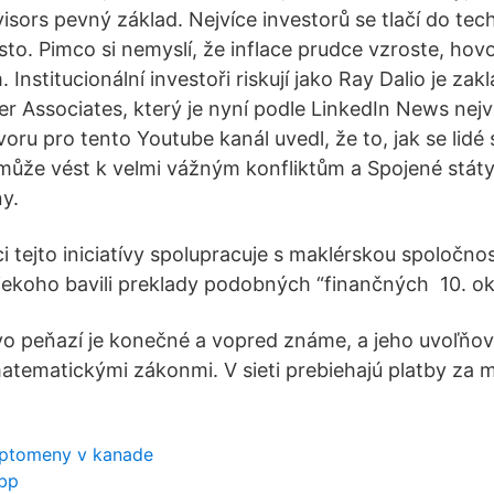
isors pevný základ. Nejvíce investorů se tlačí do tech
sto. Pimco si nemyslí, že inflace prudce vzroste, hovo
. Institucionální investoři riskují jako Ray Dalio je z
r Associates, který je nyní podle LinkedIn News nejv
oru pro tento Youtube kanál uvedl, že to, jak se lidé 
ůže vést k velmi vážným konfliktům a Spojené státy
y.
i tejto iniciatívy spolupracuje s maklérskou spoločno
niekoho bavili preklady podobných “finančných 10. ok
o peňazí je konečné a vopred známe, a jeho uvoľňov
atematickými zákonmi. V sieti prebiehajú platby za 
yptomeny v kanade
gbp