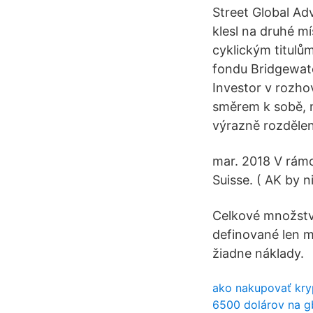
Street Global Adv
klesl na druhé mí
cyklickým titulům
fondu Bridgewate
Investor v rozhov
směrem k sobě, m
výrazně rozdělen
mar. 2018 V rámc
Suisse. ( AK by 
Celkové množstv
definované len m
žiadne náklady.
ako nakupovať kr
6500 dolárov na 